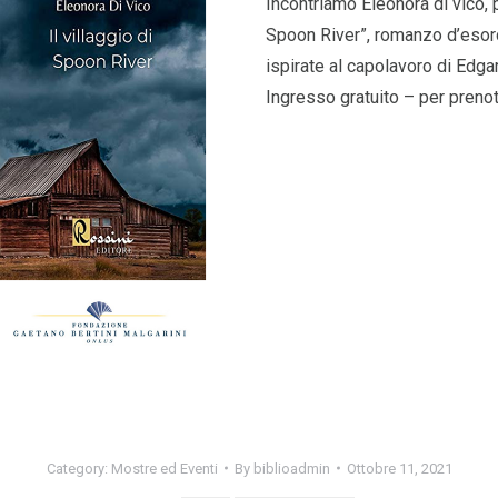
Incontriamo Eleonora di vico, 
Spoon River”, romanzo d’esord
ispirate al capolavoro di Edg
Ingresso gratuito – per prenota
Category:
Mostre ed Eventi
By
biblioadmin
Ottobre 11, 2021