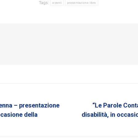
Tags:
eventi
presentazione libro
Penna – presentazione
“Le Parole Conta
Next
casione della
disabilità, in occas
post: