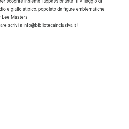
per scoprire insieme l’appassionante “Il Villaggio di
io e giallo atipico, popolato da figure emblematiche
ar Lee Masters.
re scrivi a info@bibliotecainclusiva.it !