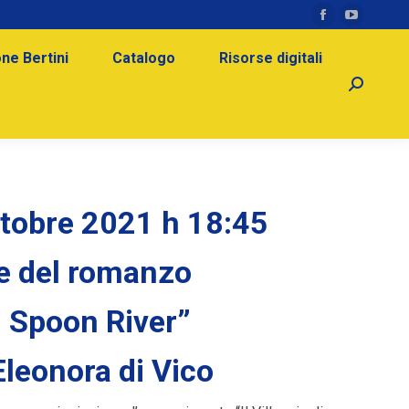
Facebook
YouTube
page
page
ne Bertini
Catalogo
Risorse digitali
opens
opens
Search:
in
in
new
new
window
window
ttobre 2021 h 18:45
e del romanzo
di Spoon River”
Eleonora di Vico