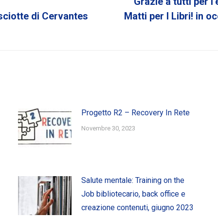
Grazie a tutti per 
Next
sciotte di Cervantes
Matti per I Libri! in 
post:
Progetto R2 – Recovery In Rete
Novembre 30, 2023
Salute mentale: Training on the
Job bibliotecario, back office e
creazione contenuti, giugno 2023