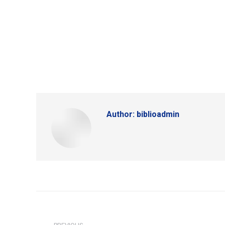
Author:
biblioadmin
Post
navigation