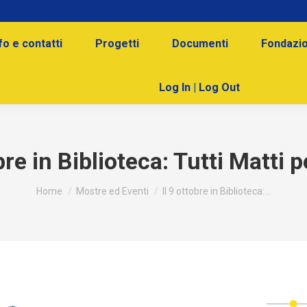
fo e contatti
Progetti
Documenti
Fondazio
Log In | Log Out
bre in Biblioteca: Tutti Matti pe
You are here:
Home
Mostre ed Eventi
Il 9 ottobre in Biblioteca:…