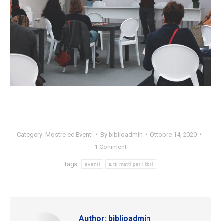
Category:
Mostre ed Eventi
By
biblioadmin
Ottobre 14, 2020
1 Comment
Tags:
eventi
tutti matti per i libri
Author:
biblioadmin