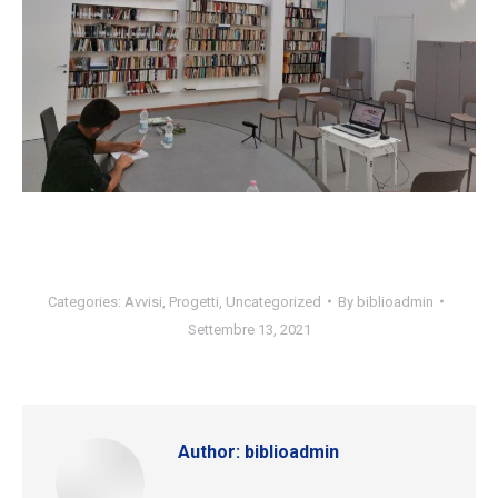
Categories:
Avvisi
,
Progetti
,
Uncategorized
By
biblioadmin
Settembre 13, 2021
Author:
biblioadmin