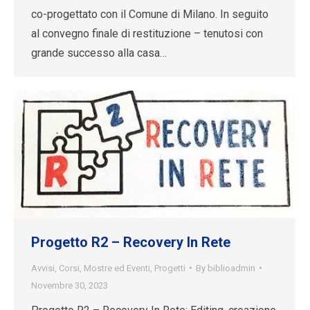
co-progettato con il Comune di Milano. In seguito
al convegno finale di restituzione – tenutosi con
grande successo alla casa…
Progetto R2 – Recovery In Rete
Avvisi
,
Corsi
,
Mostre ed Eventi
,
Progetti
By
biblioadmin
Novembre 30, 2023