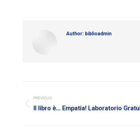
Author:
biblioadmin
Post
navigation
PREVIOUS
Previous
Il libro è… Empatia! Laboratorio Gratui
post: